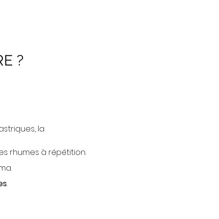
E ?
astriques, la
s rhumes à répétition.
ma.
es
.