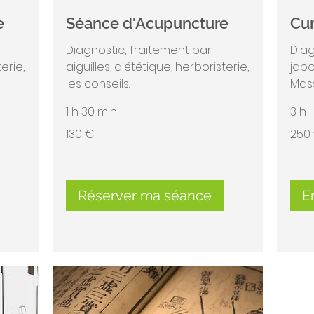
e
Séance d'Acupuncture
Cur
Diagnostic, Traitement par
Diag
erie,
aiguilles, diététique, herboristerie,
japo
les conseils.
Mass
1 h 30 min
3 h
130
250
130 €
250
euros
euros
Réserver ma séance
E