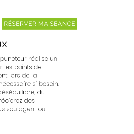
RÉSERVER MA SÉANCE
ux
upuncteur réalise un
 les points de
nt lors de la
nécessaire si besoin.
déséquilibre, du
récierez des
ous soulagent ou