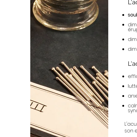
L'a
sou
dim
éru
dimi
dim
L'a
eff
lut
anx
cal
syn
L'acu
son e