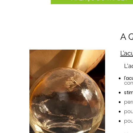
A 
L’ac
L'a
l'a
cons
sti
per
pou
pour