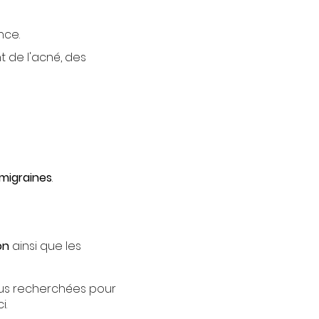
nce.
 de l'acné, des
 migraines
.
on
ainsi que les
plus recherchées pour
i.