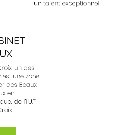
un talent exceptionnel.
BINET
AUX
Croix, un des
c'est une zone
tier des Beaux
ux en
, de l'I.U.T.
Croix.