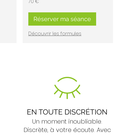
70 €
euros
Réserver ma séance
Découvrir les formules
EN TOUTE DISCRÉTION
Un moment inoubliable.
Discrète, à votre écoute. Avec