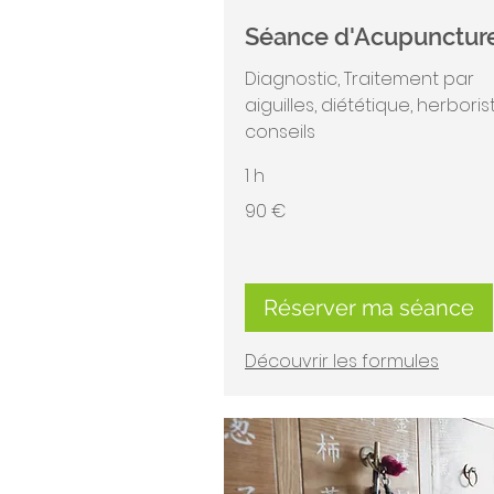
Séance d'Acupunctur
Diagnostic, Traitement par
aiguilles, diététique, herborist
conseils
1 h
90
90 €
euros
Réserver ma séance
Découvrir les formules