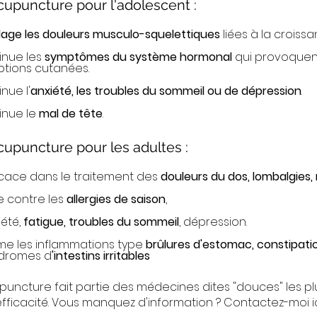
cupuncture pour l'adolescent :
lage les douleurs musculo-squelettiques
liées à la croissa
inue les
symptômes du système hormonal
qui provoquent
ptions cutanées.
nue l'
anxiété, les troubles du sommeil ou de dépression
.
inue le
mal de tête
.
cupuncture pour les adultes :
icace dans le traitement des
douleurs du dos, lombalgies,
te contre les
allergies de saison
,
iété,
fatigue, troubles du sommeil
, dépression.
me les inflammations type
brûlures d'estomac, constipati
dromes d
'intestins irritables
puncture fait partie des médecines dites "douces" les 
fficacité. Vous manquez d'information ? Contactez-moi ic