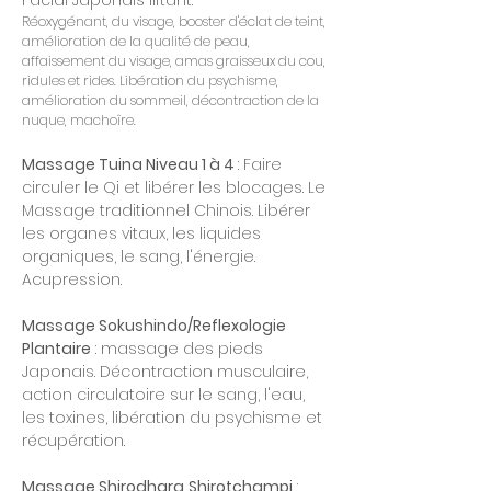
Facial Japonais liftant.
Réoxygénant, du visage, booster d'éclat de teint,
amélioration de la qualité de peau,
affaissement du visage, amas graisseux du cou,
ridules et rides. Libération du psychisme,
amélioration du sommeil, décontraction de la
nuque, machoîre.
Massage Tuina Niveau 1 à 4
: Faire
circuler le Qi et libérer les blocages. Le
Massage traditionnel Chinois. Libérer
les organes vitaux, les liquides
organiques, le sang, l'énergie.
Acupression.
Massage Sokushindo/Reflexologie
Plantaire
: massage des pieds
Japonais. Décontraction musculaire,
action circulatoire sur le sang, l'eau,
les toxines, libération du psychisme et
récupération.
Massage Shirodhara
Shirotchampi
: