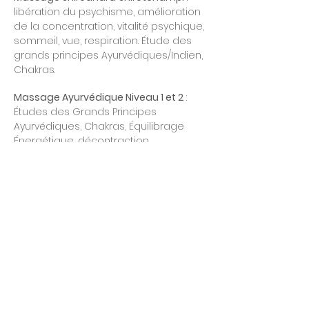
libération du psychisme, amélioration
de la concentration, vitalité psychique,
sommeil, vue, respiration. Étude des
grands principes Ayurvédiques/Indien,
Chakras.
Massage Ayurvédique Niveau 1 et 2
:
Études des Grands Principes
Ayurvédiques, Chakras, Équilibrage
Énergétique, décontraction
musculaire, amélioration de la
circulation du sang, liquides, toxines.
Plus d'informations : "contact" ci-
dessous.
Médecine douce