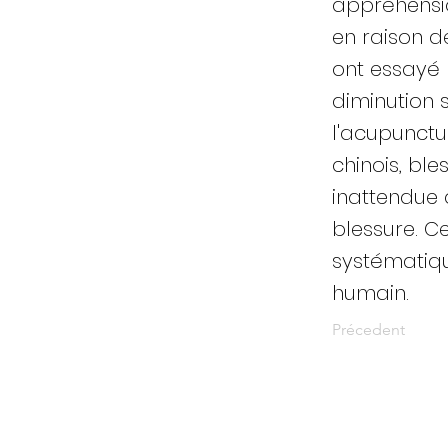
appréhensio
en raison d
ont essayé 
diminution 
l'acupunctu
chinois, bl
inattendue 
blessure. C
systématiqu
humain.
Précedent