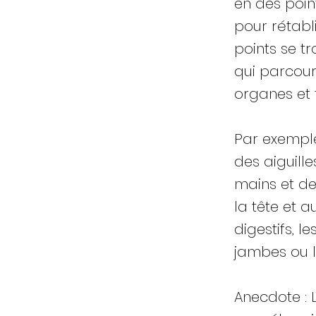
en des poin
pour rétabl
points se t
qui parcour
organes et 
Par exemple
des aiguill
mains et de
la tête et 
digestifs, l
jambes ou l
Anecdote : L