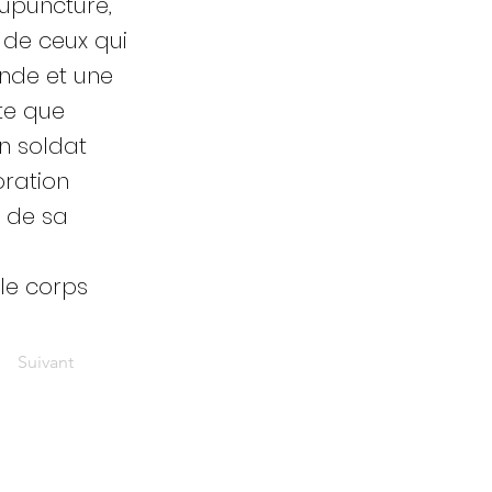
upuncture,
 de ceux qui
onde et une
te que
n soldat
oration
n de sa
 le corps
Suivant