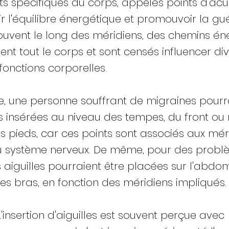
ts spécifiques du corps, appelés points d'ac
ir l'équilibre énergétique et promouvoir la gu
rouvent le long des méridiens, des chemins én
ent tout le corps et sont censés influencer di
fonctions corporelles.
, une personne souffrant de migraines pourra
es insérées au niveau des tempes, du front 
s pieds, car ces points sont associés aux méri
au système nerveux. De même, pour des prob
es aiguilles pourraient être placées sur l'abdo
es bras, en fonction des méridiens impliqués.
'insertion d'aiguilles est souvent perçue avec