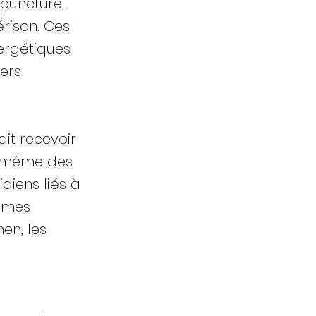
upuncture,
érison. Ces
ergétiques
vers
it recevoir
ou même des
diens liés à
lèmes
men, les