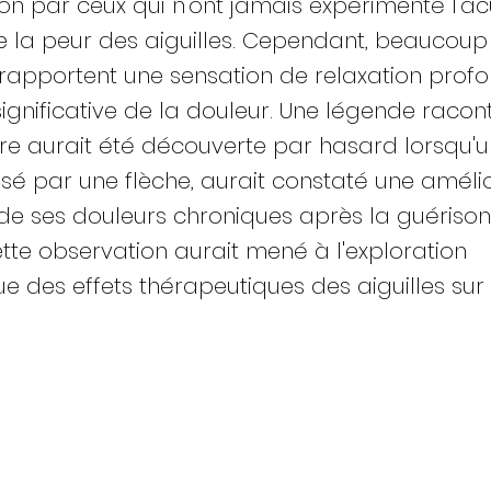
n par ceux qui n'ont jamais expérimenté l'ac
e la peur des aiguilles. Cependant, beaucoup
rapportent une sensation de relaxation prof
significative de la douleur. Une légende racon
re aurait été découverte par hasard lorsqu'u
essé par une flèche, aurait constaté une améli
de ses douleurs chroniques après la guériso
ette observation aurait mené à l'exploration
e des effets thérapeutiques des aiguilles sur