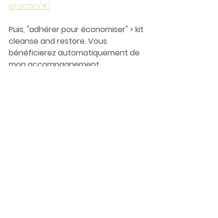
eforstin/#/
Puis, "adhérer pour économiser" > kit 
cleanse and restore. Vous 
bénéficierez automatiquement de 
mon accompagnement 
individualisé.
Le +
Des questions ? Écrivez moi ou 
contactez moi au 06 69 74 97 15. 
Merveilleuse journée
#detox
#régénération
#detoxavecleshuilesessentiellesdo