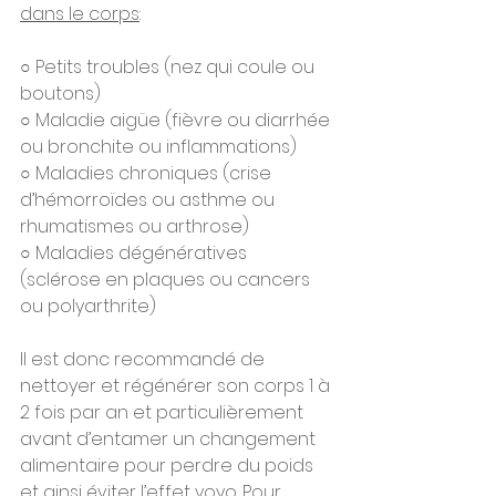
dans le corps
:
○ Petits troubles (nez qui coule ou 
boutons)
○ Maladie aigüe (fièvre ou diarrhée 
ou bronchite ou inflammations)
○ Maladies chroniques (crise 
d’hémorroïdes ou asthme ou 
rhumatismes ou arthrose)
○ Maladies dégénératives 
(sclérose en plaques ou cancers 
ou polyarthrite)
Il est donc recommandé de 
nettoyer et régénérer son corps 1 à 
2 fois par an et particulièrement 
avant d’entamer un changement 
alimentaire pour perdre du poids 
et ainsi éviter l’effet yoyo. Pour 