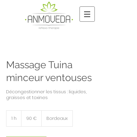
Massage Tuina
minceur ventouses
Décongestionner les tissus : liquides,
graisses et toxines
90
euros
1 h
1
90 €
Bordeaux